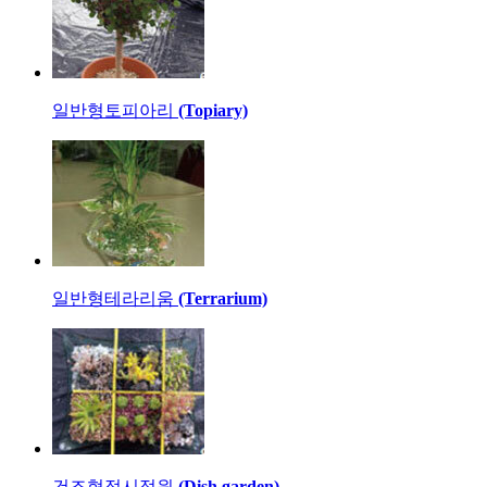
일반형
토피아리
(Topiary)
일반형
테라리움
(Terrarium)
건조형
접시정원
(Dish garden)