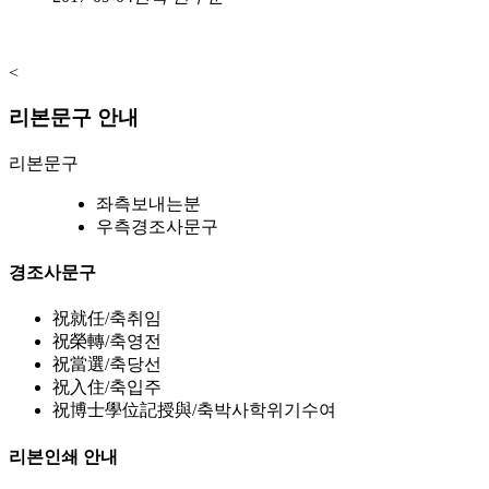
<
리본문구 안내
리본문구
좌측
보내는분
우측
경조사문구
경조사문구
祝就任/축취임
祝榮轉/축영전
祝當選/축당선
祝入住/축입주
祝博士學位記授與/축박사학위기수여
리본인쇄 안내