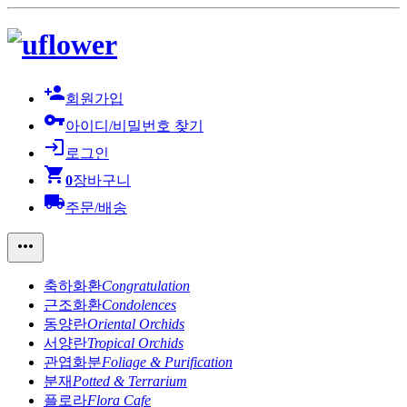
person_add
회원가입
vpn_key
아이디/비밀번호 찾기
login
로그인
shopping_cart
0
장바구니
local_shipping
주문/배송
more_horiz
축하화환
Congratulation
근조화환
Condolences
동양란
Oriental Orchids
서양란
Tropical Orchids
관엽화분
Foliage & Purification
분재
Potted & Terrarium
플로라
Flora Cafe