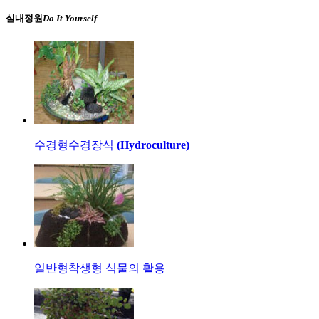
실내정원
Do It Yourself
수경형
수경장식
(Hydroculture)
일반형
착생형 식물의 활용