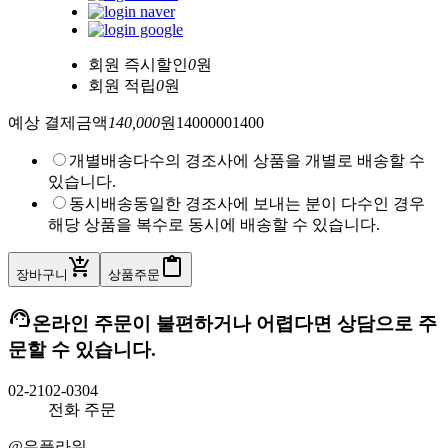
회원 즉시할인
0
원
회원 적립
0
원
예상 결제금액
140,000
원
140000
0
1400
개별배송
다수의 경조사에 상품을 개별로 배송할 수
있습니다.
동시배송
동일한 경조사에 보내는 분이 다수인 경우
해당 상품을 복수로 동시에 배송할 수 있습니다.
add_shopping_cart
content_paste
장바구니
상품주문
support_agent
온라인 주문이 불편하거나 어렵다면 상담으로 주
문할 수 있습니다.
02-2102-0304
전화 주문
@유플라워