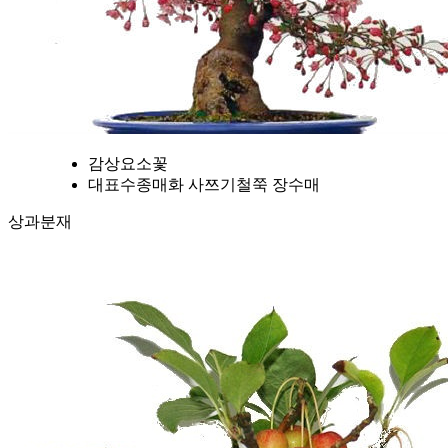
감상요소
꽃
대표수종
매화 사쯔기철쭉 장수매
상과분재