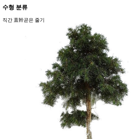
수형 분류
직간 直幹
곧은 줄기