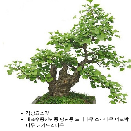
감상요소
잎
대표수종
산단풍 당단풍 느티나무 소사나무 너도밤
나무 애기노각나무