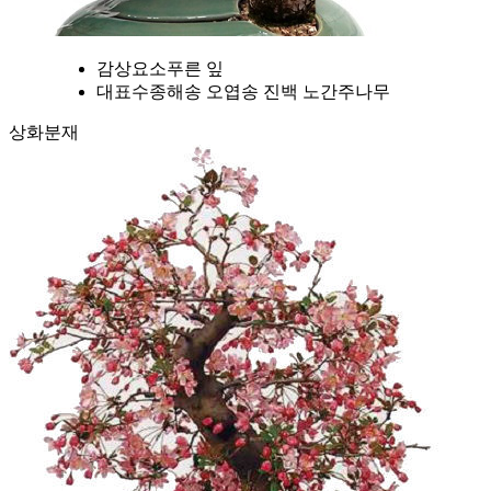
감상요소
푸른 잎
대표수종
해송 오엽송 진백 노간주나무
상화분재