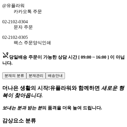
@유플라워
카카오톡 주문
02-2102-0304
문자 주문
02-2102-0305
팩스 주문
양식인쇄
phone_disabled
당일배송 주문이 가능한
상담 시간 [ 09:00 ~ 16:00 ] 이 아닙
니다.
분재의 분류
분재관리
배송안내
더나은 생활의 시작!
유플라워와 함께하면
새로운 행
복이 찾아옵니다.
보내는 분과 받는 분
의
품격을 더욱 높여 드립니다.
감상요소 분류