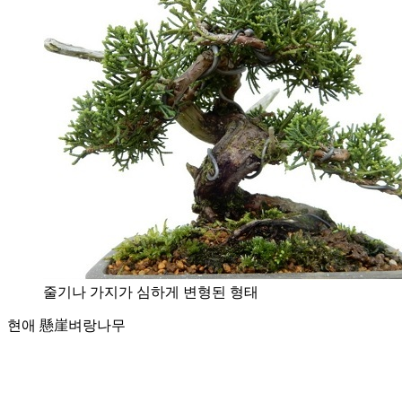
줄기나 가지가 심하게 변형된 형태
현애 懸崖
벼랑나무