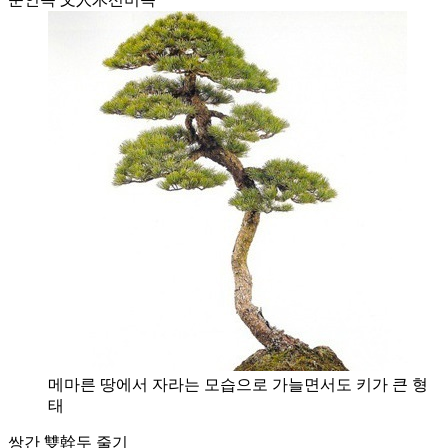
메마른 땅에서 자라는 모습으로 가늘면서도 키가 큰 형
태
쌍간 雙幹
두 줄기