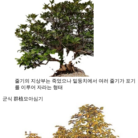
줄기의 지상부는 죽었으나 밑둥치에서 여러 줄기가 포기
를 이루어 자라는 형태
군식 群植
모아심기