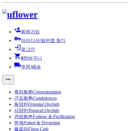
person_add
회원가입
vpn_key
아이디/비밀번호 찾기
login
로그인
shopping_cart
0
장바구니
local_shipping
주문/배송
more_horiz
축하화환
Congratulation
근조화환
Condolences
동양란
Oriental Orchids
서양란
Tropical Orchids
관엽화분
Foliage & Purification
분재
Potted & Terrarium
플로라
Flora Cafe