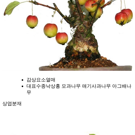
감상요소
열매
대표수종
낙상홍 모과나무 애기사과나무 아그배나
무
상엽분재