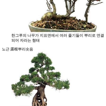
한그루의 나무가 지표면에서 여러 줄기들이 뿌리로 연결
되어 자라는 형태
노근 露根
뿌리솟음