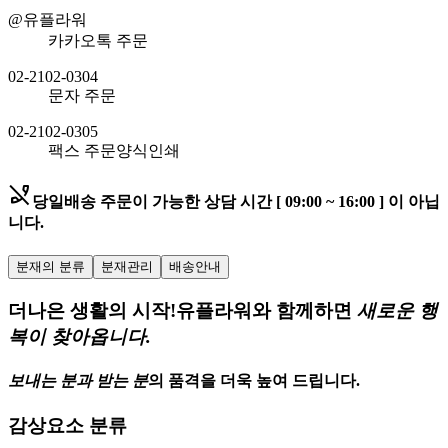
@유플라워
카카오톡 주문
02-2102-0304
문자 주문
02-2102-0305
팩스 주문
양식인쇄
phone_disabled
당일배송 주문이 가능한
상담 시간 [ 09:00 ~ 16:00 ] 이 아닙
니다.
분재의 분류
분재관리
배송안내
더나은 생활의 시작!
유플라워와 함께하면
새로운 행
복이 찾아옵니다.
보내는 분과 받는 분
의
품격을 더욱 높여 드립니다.
감상요소 분류