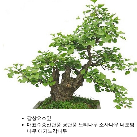
감상요소
잎
대표수종
산단풍 당단풍 느티나무 소사나무 너도밤
나무 애기노각나무