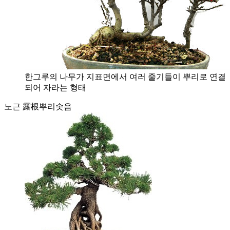
한그루의 나무가 지표면에서 여러 줄기들이 뿌리로 연결
되어 자라는 형태
노근 露根
뿌리솟음