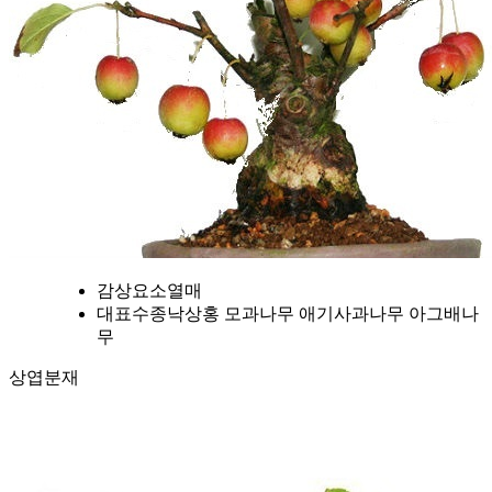
감상요소
열매
대표수종
낙상홍 모과나무 애기사과나무 아그배나
무
상엽분재