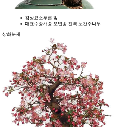
감상요소
푸른 잎
대표수종
해송 오엽송 진백 노간주나무
상화분재