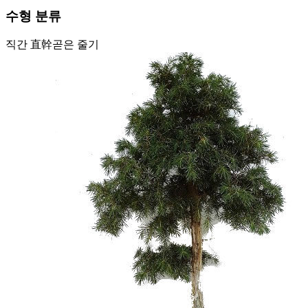
수형 분류
직간 直幹
곧은 줄기