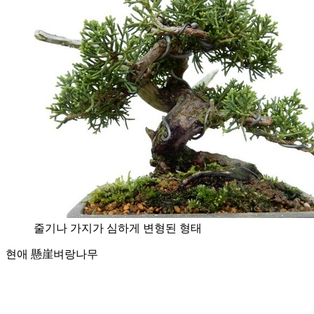
줄기나 가지가 심하게 변형된 형태
현애 懸崖
벼랑나무