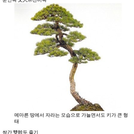
메마른 땅에서 자라는 모습으로 가늘면서도 키가 큰 형
태
쌍간 雙幹
두 줄기