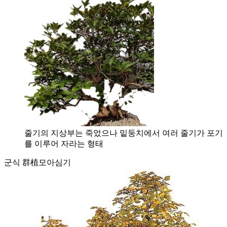
줄기의 지상부는 죽었으나 밑둥치에서 여러 줄기가 포기
를 이루어 자라는 형태
군식 群植
모아심기