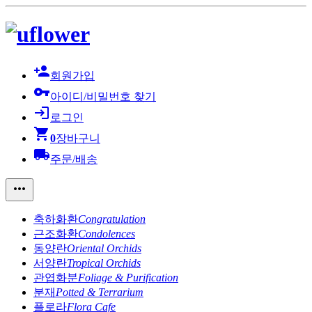
person_add
회원가입
vpn_key
아이디/비밀번호 찾기
login
로그인
shopping_cart
0
장바구니
local_shipping
주문/배송
more_horiz
축하화환
Congratulation
근조화환
Condolences
동양란
Oriental Orchids
서양란
Tropical Orchids
관엽화분
Foliage & Purification
분재
Potted & Terrarium
플로라
Flora Cafe