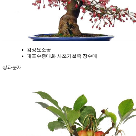
감상요소
꽃
대표수종
매화 사쯔기철쭉 장수매
상과분재