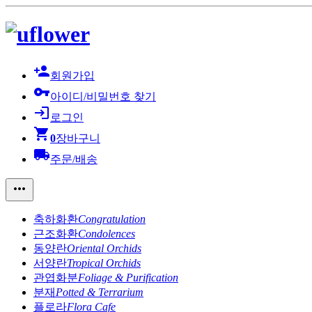
person_add
회원가입
vpn_key
아이디/비밀번호 찾기
login
로그인
shopping_cart
0
장바구니
local_shipping
주문/배송
more_horiz
축하화환
Congratulation
근조화환
Condolences
동양란
Oriental Orchids
서양란
Tropical Orchids
관엽화분
Foliage & Purification
분재
Potted & Terrarium
플로라
Flora Cafe