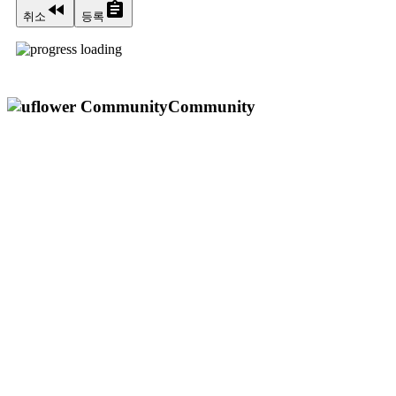
fast_rewind
assignment
취소
등록
Community