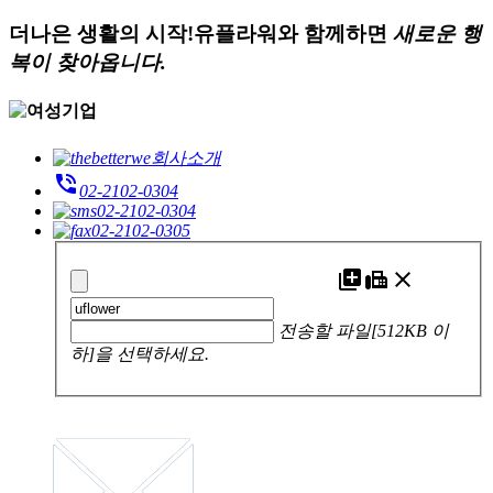
더나은 생활의 시작!
유플라워와 함께하면
새로운 행
복이 찾아옵니다.
회사소개
phone_in_talk
02-2102-0304
02-2102-0304
02-2102-0305
add_to_photos
fax
close
전송할 파일[512KB 이
하]을 선택하세요.