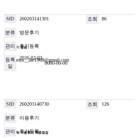
260203141301
86
방문후기
후기등록
방문후기 점검
2026-02-03
ID : prim__ate1968@gmail.com
0000-00-00
260203140730
126
이용후기
후기등록
유플라워 이용후기 최종점검