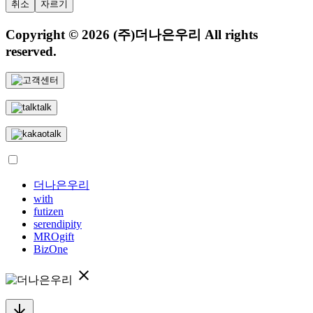
취소
자르기
Copyright © 2026
(주)더나은우리 All rights
reserved.
더나은우리
with
futizen
serendipity
MROgift
BizOne
close
arrow_downward