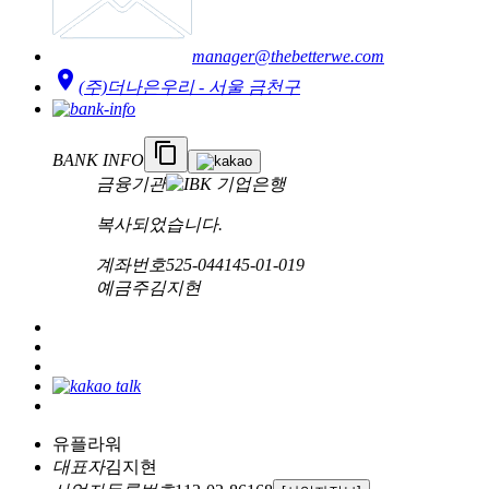
manager@thebetterwe.com
location_on
(주)더나은우리 - 서울 금천구
content_copy
BANK INFO
금융기관
복사되었습니다.
계좌번호
525-044145-01-019
예금주
김지현
유플라워
대표자
김지현