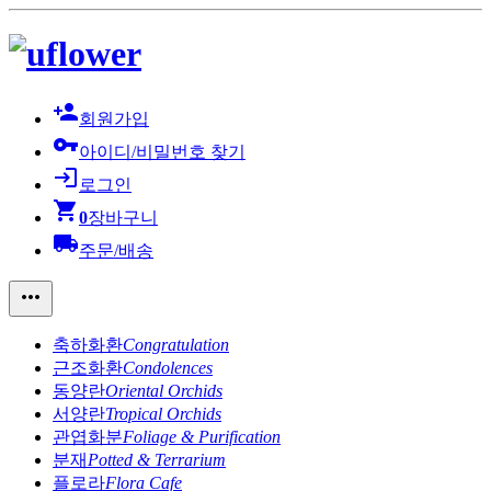
person_add
회원가입
vpn_key
아이디/비밀번호 찾기
login
로그인
shopping_cart
0
장바구니
local_shipping
주문/배송
more_horiz
축하화환
Congratulation
근조화환
Condolences
동양란
Oriental Orchids
서양란
Tropical Orchids
관엽화분
Foliage & Purification
분재
Potted & Terrarium
플로라
Flora Cafe