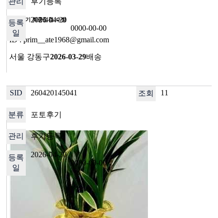
후기등록
2026-04-20
구매후기 최종점검-수정
0000-00-00
ID : prim__ate1968@gmail.com
서울 강동구
2026-03-29
배송
260420145041
11
포토후기
후기등록
2026-04-20
0000-00-00