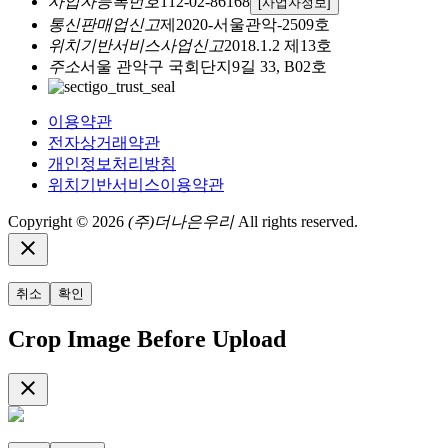
사업자등록번호
112-02-86168
[사업자정보]
통신판매업신고
제2020-서울관악-2509호
위치기반서비스사업신고
2018.1.2 제13호
주소
서울 관악구 국회단지9길 33, B02호
이용약관
전자상거래약관
개인정보처리방침
위치기반서비스이용약관
Copyright © 2026
(주)더나은우리
All rights reserved.
close
취소
확인
Crop Image Before Upload
close