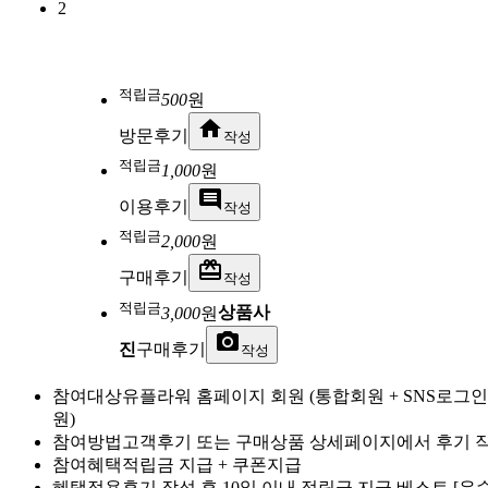
2
적립금
500
원
home
방문후기
작성
적립금
1,000
원
comment
이용후기
작성
적립금
2,000
원
redeem
구매후기
작성
적립금
3,000
원
상품사
photo_camera
진
구매후기
작성
참여대상
유플라워 홈페이지 회원
(통합회원 + SNS로그
원)
참여방법
고객후기 또는 구매상품 상세페이지에서 후기 
참여혜택
적립금 지급 + 쿠폰지급
혜택적용
후기 작성 후 10일 이내 적립금 지급
베스트 [우수