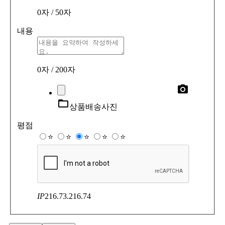
0자
/ 50자
내용
0자
/ 200자
photo_camera
folder_open
상품배송사진
평점
⭐
⭐
⭐
⭐
⭐
IP
216.73.216.74