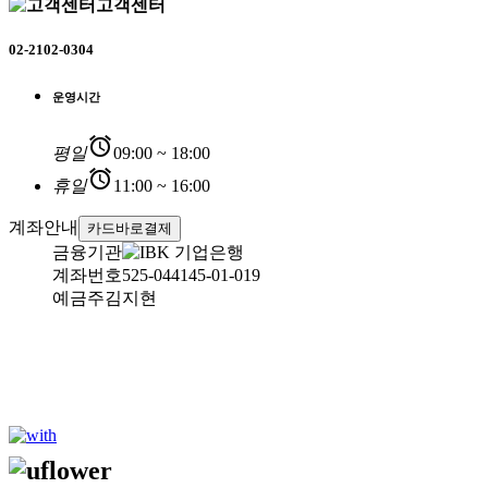
고객센터
02-2102-0304
운영시간
alarm
평일
09:00 ~ 18:00
alarm
휴일
11:00 ~ 16:00
계좌안내
카드바로결제
금융기관
계좌번호
525-044145-01-019
예금주
김지현