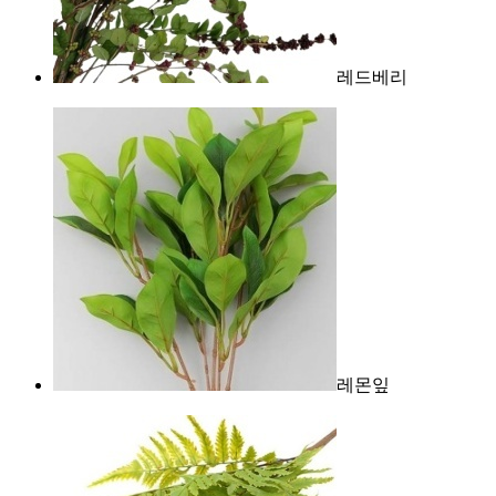
레드베리
레몬잎