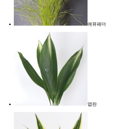
에뮤패더
엽란