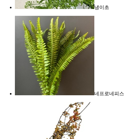
냉이초
네프로네피스