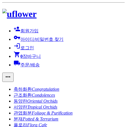
person_add
회원가입
vpn_key
아이디/비밀번호 찾기
login
로그인
shopping_cart
0
장바구니
local_shipping
주문/배송
more_horiz
축하화환
Congratulation
근조화환
Condolences
동양란
Oriental Orchids
서양란
Tropical Orchids
관엽화분
Foliage & Purification
분재
Potted & Terrarium
플로라
Flora Cafe