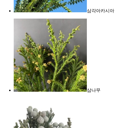
삼각아카시아
삼나무