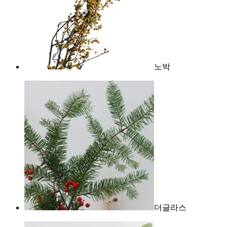
노박
더글라스