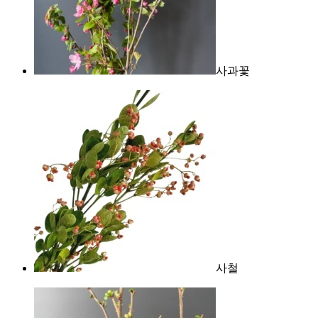
사과꽃
사철