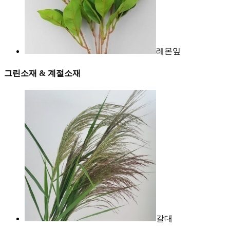
레몬잎
그린소재 & 계절소재
갈대