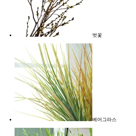
벗꽃
베어그라스