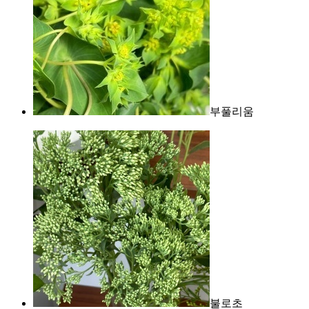
부풀리움
불로초