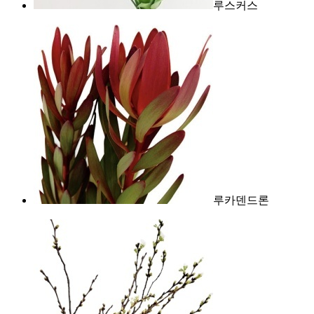
루스커스
루카덴드론