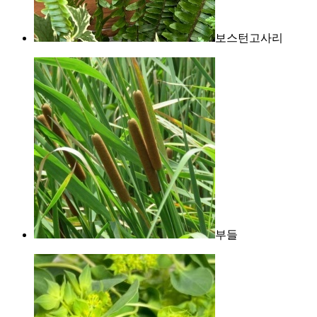
보스턴고사리
부들